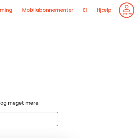
aming
Mobilabonnementer
El
Hjælp
Log ind
            
s
tv og meget mere.